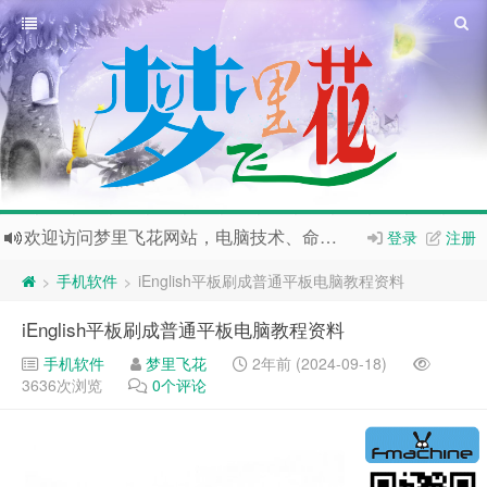
欢迎访问梦里飞花网站，电脑技术、命相卜医、新闻热点、特价推荐，欢迎访问
登录
注册
如果您觉得本站非常有看点，那么赶紧使用
Ctrl+D
收藏本站
手机软件
iEnglish平板刷成普通平板电脑教程资料
>
>
爱的店铺已经开张了哦，传送门：
爱的店铺
iEnglish平板刷成普通平板电脑教程资料
搜券神器美逛APP 激活码：ZC3XDVU
手机软件
梦里飞花
2年前 (2024-09-18)
抖推猫-抖音变现更简单，抖音小程序分销平台，官方合伙人邀请码：
3636次浏览
0个评论