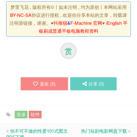
梦里飞花 , 版权所有©丨如未注明 , 均为原创丨本网站采用
BY-NC-SA
协议进行授权 , 欢迎你分享本站的文章，转载请
注明原链接，谢谢。♥
抖推猫
&
F-Machine 官网
♥
iEnglish 平
板刷成普通平板电脑教程资料
赏
喜欢 (
5
)
分享 (
0
)
安卓
软件
你不可不做的性爱101式图文
热门短剧电影网盘下载
PDF下载