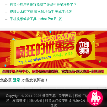
抖音小程序抖推猫免费了还是抖推猫涨价了？
视频去水印下载 滴水解析助手 安卓手机版
手机视频编辑工具 Inshot Pro PJ 版
您必须
登录
才能发表评论！
Copyright © 2014-2026
梦里飞花
|
关于网站
|
标签汇总
|
文章归
档
|
友情链接
|
网站地图
|
抖音无门槛变现
&
视频代发
推荐
常用
导航