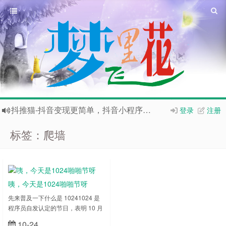
抖推猫-抖音变现更简单，抖音小程序分销平台，官方合伙人邀请码：
登录
注册
欢迎访问梦里飞花网站，电脑技术、命相卜医、新闻热点、特价推荐，欢迎访问
标签：爬墙
如果您觉得本站非常有看点，那么赶紧使用
Ctrl+D
收藏本站
爱的店铺已经开张了哦，传送门：
爱的店铺
搜券神器美逛APP 激活码：ZC3XDVU
杂文乱弹
咦，今天是1024啪啪节呀
先来普及一下什么是 10241024 是
程序员自发认定的节日，表明 10 月
24 日，是程序员节。这是从硬盘存
10-24
立刻查看