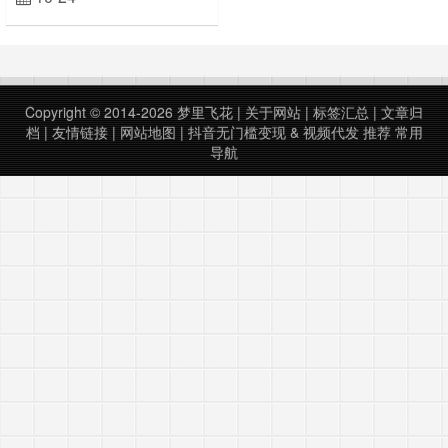
储的容量 1024K＝1M，1024M＝
1G，程序汪们就把 1024 作为了一
种表示自己身份的符号 1024。上面
这一段是好听一点的说法，我们来换
个说法：1024 扣＝1 摸，1024 摸＝
1 鸡可见丁丁来之不易呀这来之不易
Copyright © 2014-2026
梦里飞花
|
关于网站
|
标签汇总
|
文章归
的丁丁如……
档
|
友情链接
|
网站地图
|
抖音无门槛变现
&
视频代发
推荐
常用
导航