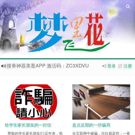
搜券神器美逛APP 激活码：ZC3XDVU
登录
注册
抖推猫-抖音变现更简单，抖音小程序分销平台，官方合伙人邀请码：
欢迎访问梦里飞花网站，电脑技术、命相卜医、新闻热点、特价推荐，欢迎访问
如果您觉得本站非常有看点，那么赶紧使用
Ctrl+D
收藏本站
爱的店铺已经开张了哦，传送门：
爱的店铺
给学生家长朋友的一封信
盘点近期的一些骗局
尊敬的学生家长朋友们:近年来，电
在互联网中被骗，往往都是想：一夜