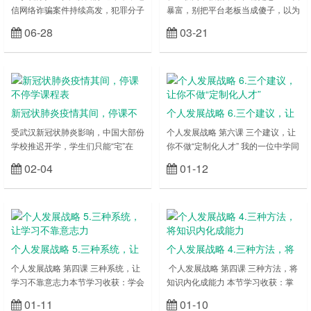
信网络诈骗案件持续高发，犯罪分子
暴富，别把平台老板当成傻子，以为
频繁利用电话、短信和网络实施电信
是来给你发钱的，换位思考，你是平
06-28
03-21
立刻查看
立刻查看
网络诈骗犯罪，尤其针对学生和家长
台老板，会让大家都发财吗？谁来亏
实施诈骗的案件屡有发生，为了您的
钱？该醒悟了！借用网友的留言以作
财产安全，请认真阅读此信，以增强
警示：宣传千万次，从不认真看。骗
防范意识和能力，有效遏制诈骗犯
后急报警，天天催破案。骗子在境
罪。家长要加强对学生使用手机情况
外，警察也为难。破案要条件，防范
的监管，定期检查孩子的手机中，是
是关键。源头被阻断，哪里有发案？
新冠状肺炎疫情其间，停课不
个人发展战略 6.三个建议，让
否安装有“纸飞机”、“蝙蝠……
信息要转发，人人当宣传。请你仔细
停学课程表
你不做“定制化人才”
受武汉新冠状肺炎影响，中国大部份
个人发展战略 第六课 三个建议，让
看，不要再被骗！【特别声明……
学校推迟开学，学生们只能“宅”在
你不做“定制化人才” 我的一位中学同
家。不过，为了他们的学习并不受影
学，在某个耳熟能详的大外企做工程
02-04
01-12
立刻查看
立刻查看
响，疫情其间依托互联网，展开网上
师。工作 10 年，接受了很多公司培
教育，实时直播。央视频联合学而思
训，还经常有国外出差的机会，自己
网校，为全国各地开学延期的中小学
的表现也一直都属于中上游。3 年
生推出全年级、各学科免费直播课和
前，他所在的业务开始缩减人员，最
自学课2 月 1 日起 每天早 8:00 开始
近一个关系好的同事也离开公司去创
全天候直播小学、初中、高中全覆盖
业了，他也觉得自己要做些改变，打
个人发展战略 5.三种系统，让
个人发展战略 4.三种方法，将
还有名家大师课、思维密码课等丰富
算转行。但是，信心满满地投了几十
学习不靠意志力
知识内化成能力
个人发展战略 第四课 三种系统，让
个人发展战略 第四课 三种方法，将
学习内容每……
份简历，几乎没……
学习不靠意志力本节学习收获：学会
知识内化成能力 本节学习收获：掌
掌控自己的三类方法，让你不靠意志
握将所学知识内化成能力的 3 个方
01-11
01-10
立刻查看
立刻查看
力，也能坚持学习语音收听 我们经
法，盘活你脑中的知识语音收听 在