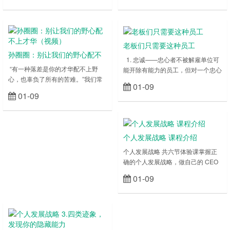
常会听到诸如此类：如果坚持每天背
课程正式开始之前，我先提个问题，
20 个单词，一年词汇量就接近 8000
我们第一节课介绍了冰山模型，在这
了，基本是托福的词汇量；如果坚持
几天里，你有没有用它来解决过问题
每天写 2000 字，两个月就 12 万字
呢？ 如果没有的话，那么冰山模型
老板们只需要这种员工
了，就可以出一本书。 我们都知道
对你来说，就是没有用的“惰性知
孙圈圈：别让我们的野心配不
1. 忠诚——忠心者不被解雇单位可
这……
识”，它只是……
上才华（视频）
“有一种落差是你的才华配不上野
能开除有能力的员工，但对一个忠心
心，也辜负了所有的苦难。”我们常
耿耿的人，不会有领导愿意让他走，
01-09
立刻查看
常读到的这句话话，向来是用于告诫
他会成为单位这个铁打营盘中最长久
01-09
立刻查看
当下的青年人戒骄戒躁：想要追求某
的战士，而且是最有发展前景的员
样东西，就务必让自己的能力和所拥
工。1、 站在老板的立场上思考问
有的资本与之相匹配。因此，在仰望
题；2、 与上级分享你的想法；3、
星空的同时，也要牢记脚踏实地、砥
时刻维护公司的利益；4、 琢磨为公
个人发展战略 课程介绍
砺修行，让才华配得上自己的野心。
司赚钱；2. 敬业——每天比老板多
在 12 月 6 日的 TEDxXujiahui 年度
个人发展战略 共六节体验课掌握正
做一小时随着社会……
大会“觉”定未来上，圈外同学创始
确的个人发展战略，做自己的 CEO
人……
语音收听 你好，欢迎来到圈外同学
01-09
立刻查看
《个人发展战略》的课程，我是孙圈
圈，这是我的笔名，原名叫孙园媛。
在你开始听课之前，我想先给你做个
测试，是关于个人发展的 9 道是非
题，看看你能答对多少，然后我再告