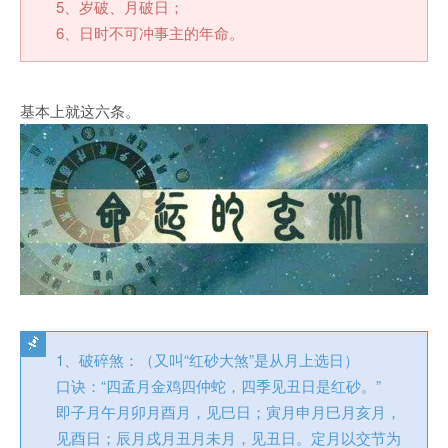
5、岁破、月破日；
6、日时不可冲事主的年命。
基本上就这六条。
1、破碎煞：（又叫“红砂大煞”是从月上选日）
口诀：“四孟月金鸡四仲蛇，四季见丑日是红砂。”
即子月午月卯月酉月，见巳日；寅月申月巳月亥月，
见酉日；辰月戌月丑月未月，见丑日。定月以交节为