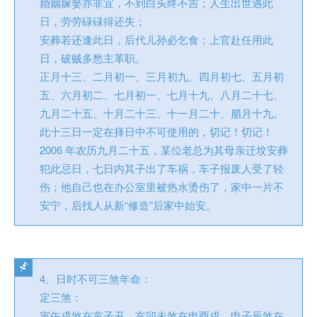
婚姻嫁娶亦非宜，不到白头终不吉；人生出世遇此
日，劳劳碌碌得还失；
安葬若还逢此日，后代儿孙必乞食；上官赴任用此
日，破贼多愁主革职。
正月十三、二月初一、三月初九、四月初七、五月初
五、六月初二、七月初一、七月十九、八月二十七、
九月二十五、十月二十三、十一月二十、腊月十九。
此十三日一定在择日中不可使用的，切记！切记！
2006 年农历九月二十五，某位老总为其母亲迁坟安葬
犯此忌日，七日内其子出了车祸，车子报废人受了轻
伤；他自己也在办公室里被热水烫伤了，家中一片不
安宁，后找人从新“修造”后家中始安。
4、日时不可三煞年命：
定三煞：
寅午戌煞在亥子丑，亥卯未煞在申酉戌，申子辰煞在