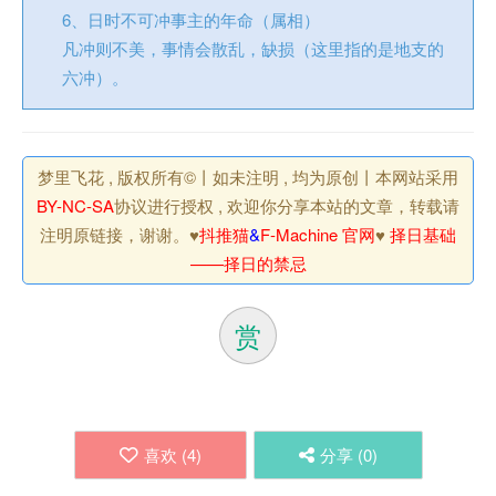
6、日时不可冲事主的年命（属相）
凡冲则不美，事情会散乱，缺损（这里指的是地支的
六冲）。
梦里飞花 , 版权所有©丨如未注明 , 均为原创丨本网站采用
BY-NC-SA
协议进行授权 , 欢迎你分享本站的文章，转载请
注明原链接，谢谢。♥
抖推猫
&
F-Machine 官网
♥
择日基础
——择日的禁忌
赏
喜欢 (
4
)
分享 (
0
)