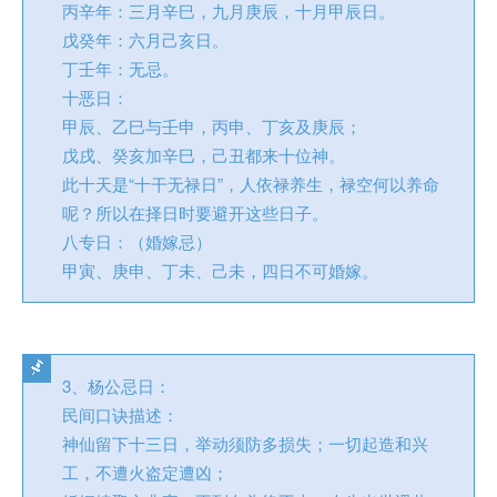
丙辛年：三月辛巳，九月庚辰，十月甲辰日。
戊癸年：六月己亥日。
丁壬年：无忌。
十恶日：
甲辰、乙巳与壬申，丙申、丁亥及庚辰；
戊戌、癸亥加辛巳，己丑都来十位神。
此十天是“十干无禄日”，人依禄养生，禄空何以养命
呢？所以在择日时要避开这些日子。
八专日：（婚嫁忌）
甲寅、庚申、丁未、己未，四日不可婚嫁。
3、杨公忌日：
民间口诀描述：
神仙留下十三日，举动须防多损失；一切起造和兴
工，不遭火盗定遭凶；