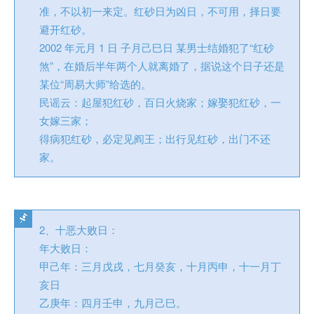
准，不以初一来定。红砂日为凶日，不可用，择日要
避开红砂。
2002 年元月 1 日 子月己巳日 某男士结婚犯了“红砂
煞”，在婚后半年两个人就离婚了，据说这个日子还是
某位“周易大师”给选的。
民谣云：起屋犯红砂，百日火烧家；嫁娶犯红砂，一
女嫁三家；
得病犯红砂，必定见阎王；出行见红砂，出门不还
家。
2、十恶大败日：
年大败日：
甲己年：三月戊戌，七月癸亥，十月丙申，十一月丁
亥日
乙庚年：四月壬申，九月己巳。