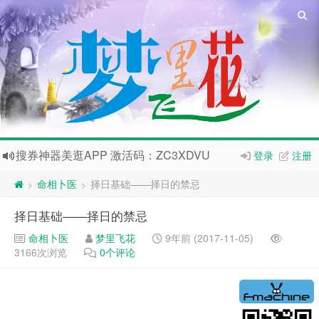
搜券神器美逛APP 激活码：ZC3XDVU
登录
注册
抖推猫-抖音变现更简单，抖音小程序分销平台，官方合伙人邀请码：
命相卜医
择日基础——择日的禁忌
>
>
欢迎访问梦里飞花网站，电脑技术、命相卜医、新闻热点、特价推荐，欢迎访问
择日基础——择日的禁忌
如果您觉得本站非常有看点，那么赶紧使用
Ctrl+D
收藏本站
命相卜医
梦里飞花
9年前 (2017-11-05)
爱的店铺已经开张了哦，传送门：
爱的店铺
3166次浏览
0个评论